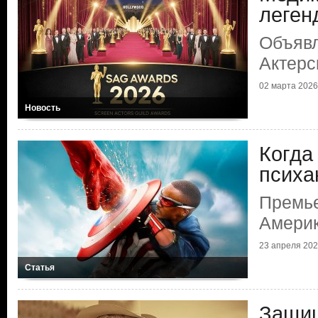
леген
Объяв
Актерс
02 марта 2026 
Новость
Когда
психа
Премь
Америк
23 апреля 2025
Статья
Защищ