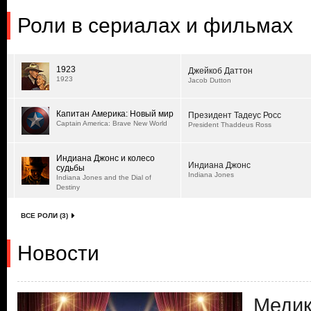
Роли в сериалах и фильмах
1923
Джейкоб Даттон
1923
Jacob Dutton
Капитан Америка: Новый мир
Президент Тадеус Росс
Captain America: Brave New World
President Thaddeus Ross
Индиана Джонс и колесо
Индиана Джонс
судьбы
Indiana Jones
Indiana Jones and the Dial of
Destiny
ВСЕ РОЛИ (3)
Новости
Медик