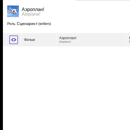
Аэроплан!
Airplane!
Сценарист
Роль:
(writers)
Аэроплан!
Фильм
Airplane!