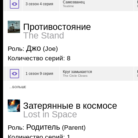
Самозванец
3 сезон 4 серия
Teatime
Противостояние
The Stand
Джо
Роль:
(Joe)
Количество серий: 8
Круг замыкается
1 сезон 9 серия
The Circle Closes
…БОЛЬШЕ
Затерянные в космосе
Lost in Space
Родитель
Роль:
(Parent)
Количество серий: 1