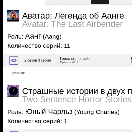
Аватар: Легенда об Аанге
Avatar: The Last Airbender
Аанг
Роль:
(Aang)
Количество серий: 11
Город стен и тайн
2 сезон 3 серия
Episode #2.3
…БОЛЬШЕ
Страшные истории в двух 
Two Sentence Horror Stories
Юный Чарльз
Роль:
(Young Charles)
Количество серий: 1