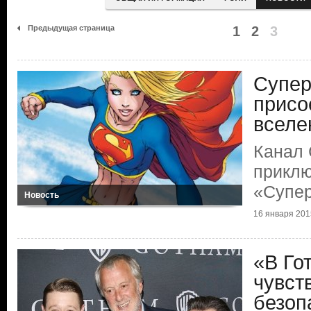
Предыдущая страница
1
2
3
Супер
присо
вселе
Канал 
приклю
«Супер
Новость
16 января 2015
«В Го
чувст
безоп