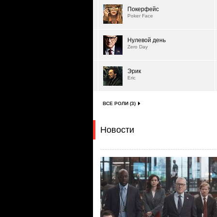
Покерфейс
Poker Face
Нулевой день
Zero Day
Эрик
Eric
ВСЕ РОЛИ (3)
Новости