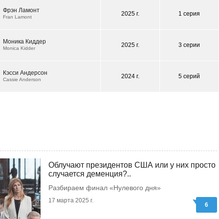
Фрэн Ламонт
2025 г.
1 серия
Fran Lamont
Моника Киддер
2025 г.
3 серии
Monica Kidder
Кэсси Андерсон
2024 г.
5 серий
Cassie Anderson
Облучают президентов США или у них просто
случается деменция?..
Разбираем финал «Нулевого дня»
17 марта 2025 г.
6