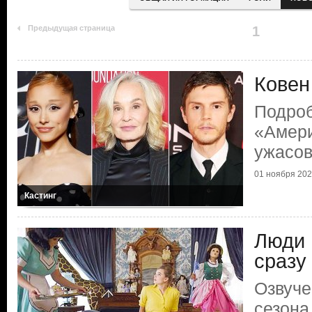
Предыдущая страница
1
Ковен
Подроб
«Амери
ужасо
01 ноября 2025
Кастинг
Люди 
сразу
Озвуче
сезона