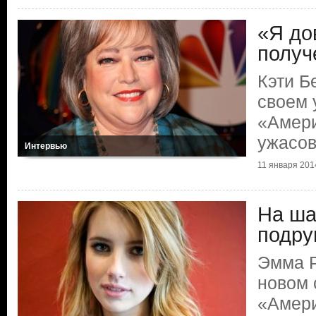
«Я до
получ
Кэти Б
своем 
«Амери
ужасо
Интервью
11 января 2014
На ша
подру
Эмма Р
новом 
«Амери