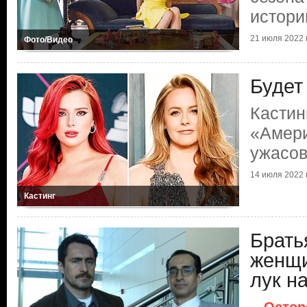
истори
21 июля 2022 г
Фото/Видео
Будет
Кастин
«Амери
ужасо
14 июля 2022 г
Кастинг
Брать
женщи
лук н