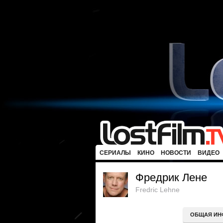
СЕРИАЛЫ
КИНО
НОВОСТИ
ВИДЕО
Фредрик Лене
Fredric Lehne
ОБЩАЯ ИН