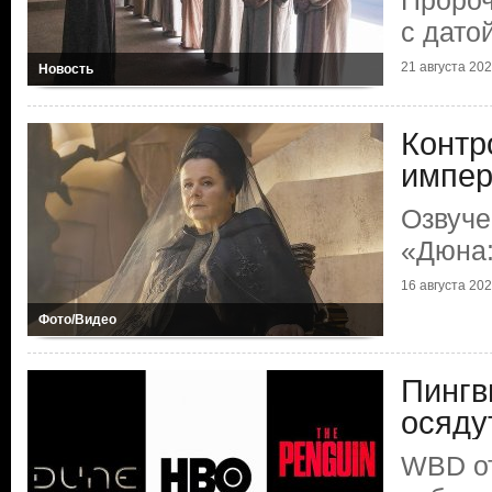
Пророч
с дато
21 августа 2024
Новость
Контр
импер
Озвуче
«Дюна:
16 августа 2024
Фото/Видео
Пингв
осяду
WBD о