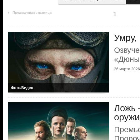
Предыдущая страница
1
Умру,
Озвуче
«Дюны
26 марта 2026 
Фото/Видео
Ложь 
оружи
Премье
Пророч