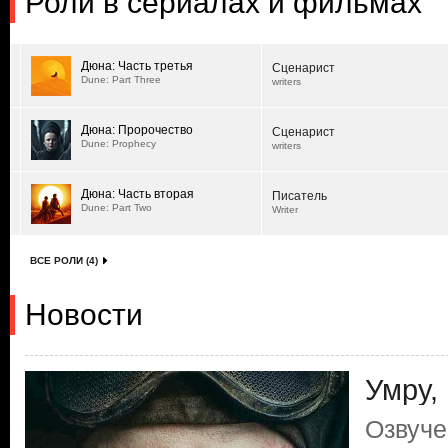
Роли в сериалах и фильмах
Дюна: Часть третья
Сценарист
Dune: Part Three
writers
Дюна: Пророчество
Сценарист
Dune: Prophecy
writers
Дюна: Часть вторая
Писатель
Dune: Part Two
Writer
ВСЕ РОЛИ (4)
Новости
Умру,
Озвуче