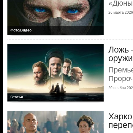
«Дюны
26 марта 2026 
Фото/Видео
Ложь 
оружи
Премье
Пророч
20 ноября 2024
Статья
Харко
переп