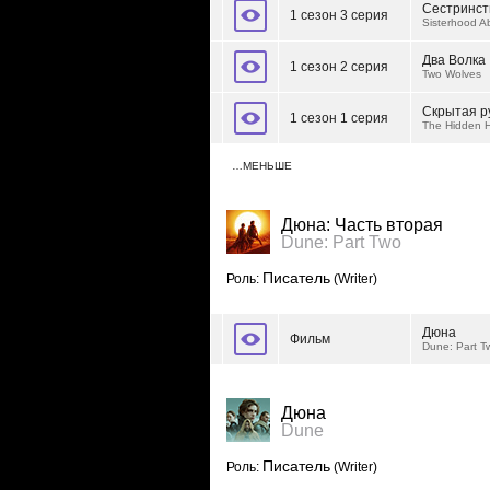
Сестринст
1 сезон 3 серия
Sisterhood Ab
Два Волка
1 сезон 2 серия
Two Wolves
Скрытая р
1 сезон 1 серия
The Hidden 
…МЕНЬШЕ
Дюна: Часть вторая
Dune: Part Two
Писатель
Роль:
(Writer)
Дюна
Фильм
Dune: Part T
Дюна
Dune
Писатель
Роль:
(Writer)