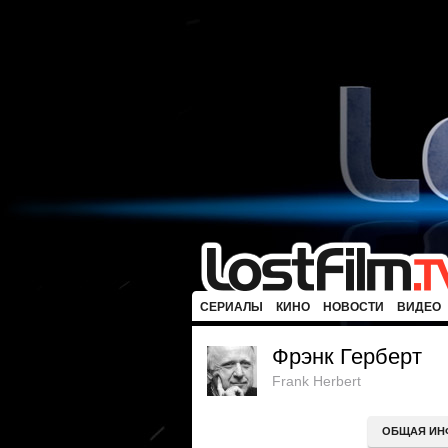
СЕРИАЛЫ
КИНО
НОВОСТИ
ВИДЕО
Фрэнк Герберт
Frank Herbert
ОБЩАЯ ИН