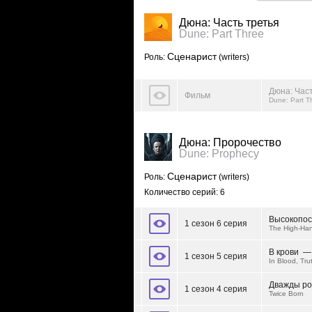
Дюна: Часть третья
Dune: Part Three
Сценарист
Роль:
(writers)
Дюна: Час
Фильм
Dune: Part T
Дюна: Пророчество
Dune: Prophecy
Сценарист
Роль:
(writers)
Количество серий: 6
Высокопос
1 сезон 6 серия
The High-Ha
В крови —
1 сезон 5 серия
In Blood, Tru
Дважды р
1 сезон 4 серия
Twice Born