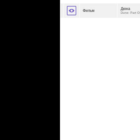
Дюна
Фильм
Dune: Part 