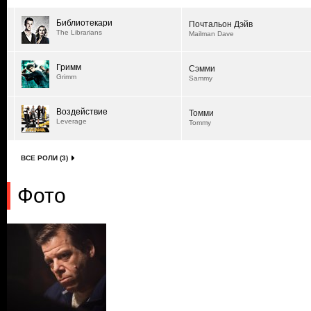
Библиотекари
Почтальон Дэйв
The Librarians
Mailman Dave
Гримм
Сэмми
Grimm
Sammy
Воздействие
Томми
Leverage
Tommy
ВСЕ РОЛИ (3)
Фото