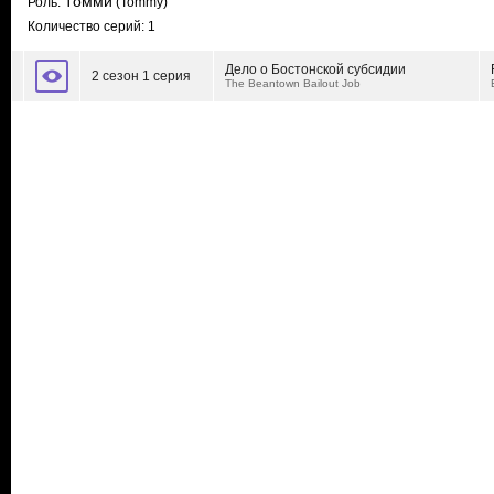
Томми
Роль:
(Tommy)
Количество серий: 1
Дело о Бостонской субсидии
2 сезон 1 серия
The Beantown Bailout Job