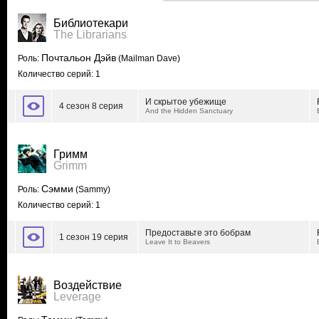
Библиотекари
The Librarians
Почтальон Дэйв
Роль:
(Mailman Dave)
Количество серий: 1
И скрытое убежище
4 сезон 8 серия
And the Hidden Sanctuary
Гримм
Grimm
Сэмми
Роль:
(Sammy)
Количество серий: 1
Предоставьте это бобрам
1 сезон 19 серия
Leave It to Beavers
Воздействие
Leverage