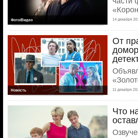
части 
«Коро
14 декабря 202
Фото/Видео
От пр
домо
детек
Объяв
«Золот
11 декабря 202
Новость
Что н
остав
Озвуче