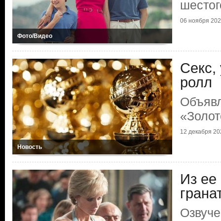
шестог
06 ноября 2023
Фото/Видео
Секс, 
ролл
Объяв
«Золот
12 декабря 202
Новость
Из ее
грана
Озвуче