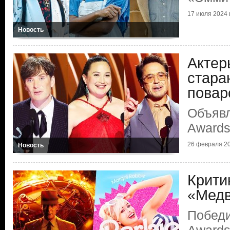
17 июля 2024 г
Новость
Актер
стара
повар
Объяв
Award
26 февраля 20
Новость
Крити
«Медв
Победи