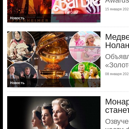
Award
15 января 2024
Новость
Медве
Нола
Объяв
«Золот
08 января 2024
Новость
Монар
стане
Озвуче