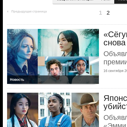
Предыдущая страница
1
2
«Сёгу
снова
Объяв
преми
16 сентября 20
Новость
Японс
убийс
Объяв
«Эмми