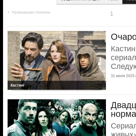
Предыдущая страница
1
Очаро
Кастин
сериал
Следу
31 июля 2025 г
Кастинг
Двадц
норм
Сериал
живых»