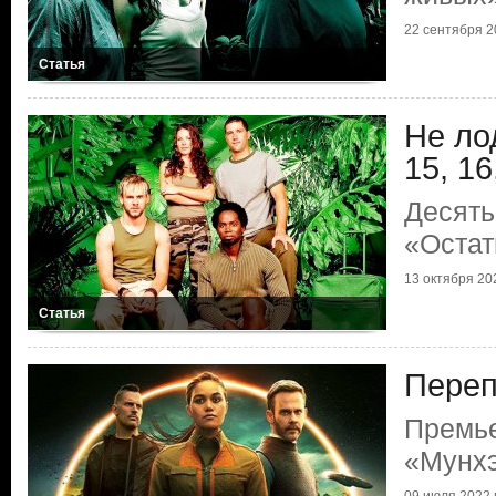
22 сентября 20
Статья
Не ло
15, 16
Десять
«Остат
13 октября 202
Статья
Переп
Премь
«Мунх