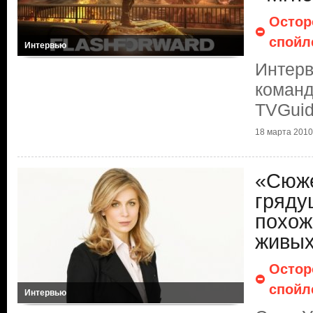
Остор
спойл
Интервью
Интер
команд
TVGui
18 марта 2010 
«Cюже
гряду
похож
живых
Остор
спойл
Интервью