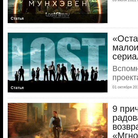
09 июля 2022 г
Статья
«Оста
малои
сериа
Вспомн
проекта
01 октября 201
Статья
9 при
радов
возв
«Мгно