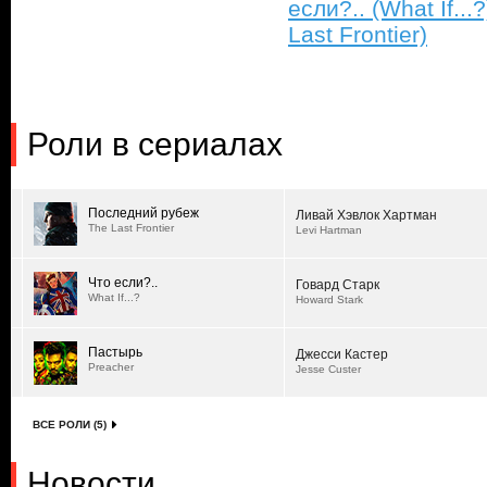
если?.. (What If...?
Last Frontier)
Роли в сериалах
Последний рубеж
Ливай Хэвлок Хартман
The Last Frontier
Levi Hartman
Что если?..
Говард Старк
What If...?
Howard Stark
Пастырь
Джесси Кастер
Preacher
Jesse Custer
ВСЕ РОЛИ (5)
Новости