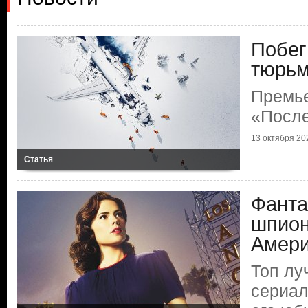
Побег
тюрь
Премь
«Посл
13 октября 202
Статья
Фанта
шпион
Амери
Топ лу
сериал