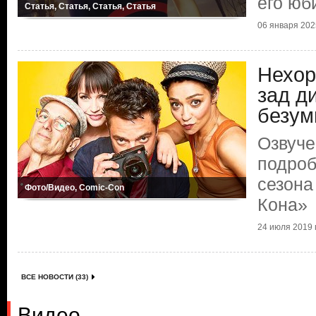
его юб
Статья, Статья, Статья, Статья
06 января 2025
Нехор
зад д
безум
Озвуче
подроб
сезона
Фото/Видео, Comic-Con
Кона»
24 июля 2019 г
ВСЕ НОВОСТИ (33)
Видео