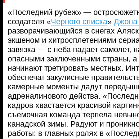
«Последний рубеж» — остросюжетн
создателя «
Черного списка
»
Джона
разворачивающийся в снегах Аляск
экшеном и хитросплетениями сери
завязка — с неба падает самолет,
опасными заключенными страны, а
начинают третировать местных. Ин
обеспечат закулисные правительст
камерные моменты дадут передышку
адреналинового действа. «Последн
кадров хвастается красивой картин
съемочная команда терпела невын
канадской зимы. Радуют и проникн
работы: в главных ролях в «После