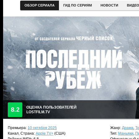
ОБЗОР СЕРИАЛА
ГИД ПО СЕРИЯМ
НОВОСТИ
ВИДЕ
ОЦЕНКА ПОЛЬЗОВАТЕЛЕЙ
8.2
LOSTFILM.TV
Премьера:
10 октября 2025
Жанр:
Драма
,
Т
Канал, Страна:
Apple TV+
(США)
Тип:
Маньяки
,
П