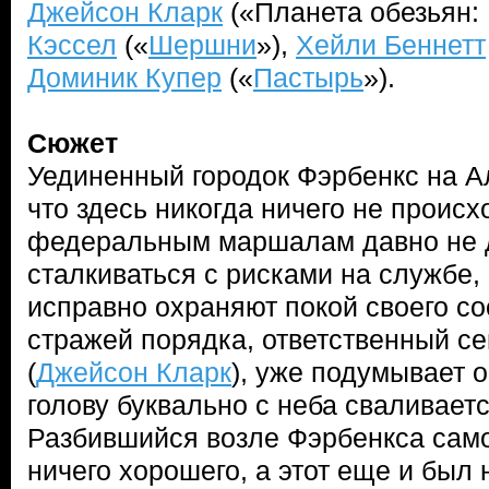
Джейсон Кларк
(«Планета обезьян:
Кэссел
(«
Шершни
»),
Хейли Беннетт
Доминик Купер
(«
Пастырь
»).
Сюжет
Уединенный городок Фэрбенкс на А
что здесь никогда ничего не проис
федеральным маршалам давно не 
сталкиваться с рисками на службе, 
исправно охраняют покой своего с
стражей порядка, ответственный с
(
Джейсон Кларк
), уже подумывает о
голову буквально с неба сваливает
Разбившийся возле Фэрбенкса само
ничего хорошего, а этот еще и был