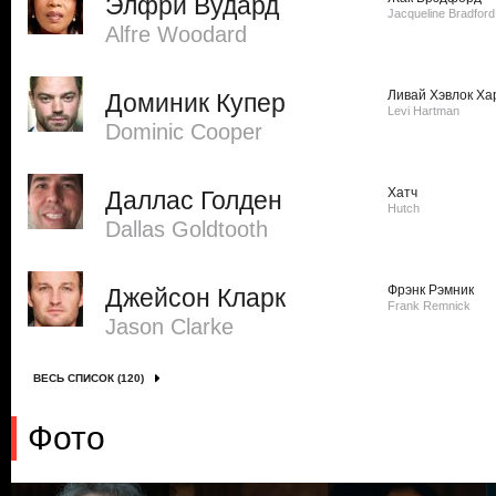
Элфри Вудард
Jacqueline Bradford
Alfre Woodard
Ливай Хэвлок Ха
Доминик Купер
Levi Hartman
Dominic Cooper
Хатч
Даллас Голден
Hutch
Dallas Goldtooth
Фрэнк Рэмник
Джейсон Кларк
Frank Remnick
Jason Clarke
ВЕСЬ СПИСОК (120)
Фото