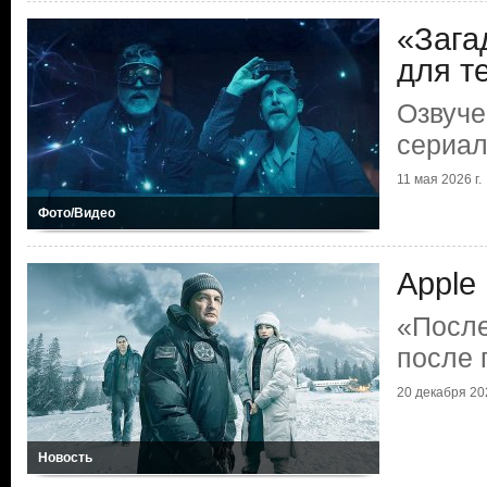
«Зага
для те
Озвуче
сериал
11 мая 2026 г.
Фото/Видео
Apple
«После
после 
20 декабря 202
Новость