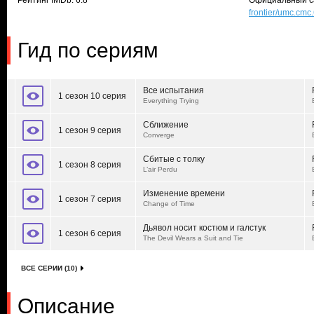
Рейтинг IMDb: 6.8
Официальный с
frontier/umc.c
Гид по сериям
Все испытания
1 сезон 10 серия
Everything Trying
Сближение
1 сезон 9 серия
Converge
Сбитые с толку
1 сезон 8 серия
L’air Perdu
Изменение времени
1 сезон 7 серия
Change of Time
Дьявол носит костюм и галстук
1 сезон 6 серия
The Devil Wears a Suit and Tie
ВСЕ СЕРИИ (10)
Описание