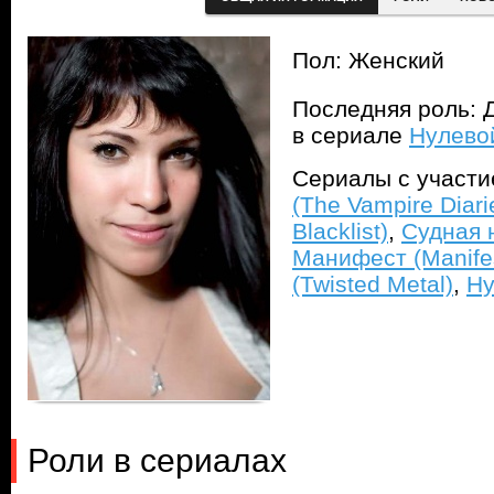
Пол: Женский
Последняя роль: 
в сериале
Нулевой
Сериалы с участ
(The Vampire Diari
Blacklist)
,
Судная 
Манифест (Manife
(Twisted Metal)
,
Ну
Роли в сериалах