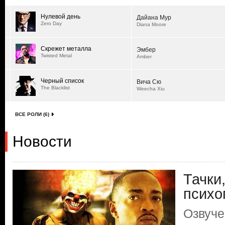
Нулевой день
Дайана Мур
Zero Day
Diana Moore
Скрежет металла
Эмбер
Twisted Metal
Amber
Черный список
Вича Сю
The Blacklist
Weecha Xiu
ВСЕ РОЛИ (6)
Новости
Тачки
психо
Озвуче