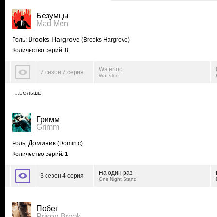
Безумцы
Mad Men
Brooks Hargrove
Роль:
(Brooks Hargrove)
Количество серий: 8
Waterloo
7 сезон 7 серия
Waterloo
…БОЛЬШЕ
Гримм
Grimm
Доминик
Роль:
(Dominic)
Количество серий: 1
На один раз
3 сезон 4 серия
One Night Stand
Побег
Prison Break