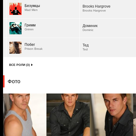
Безумцы
Brooks Hargrove
Mad Men
Brooks Hargrove
Гримм
Доминик
Grimm
Dominic
Побег
Тед
Prison Break
Ted
ВСЕ РОЛИ (3)
Фото