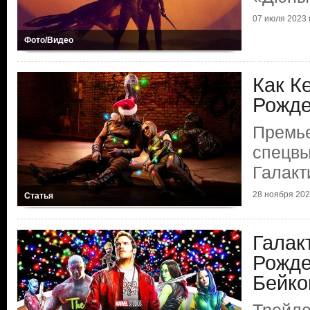
07 июля 2023 г
Фото/Видео
Как К
Рожде
Премье
спецвы
Галакт
28 ноября 2022
Статья
Галак
Рожде
Бейко