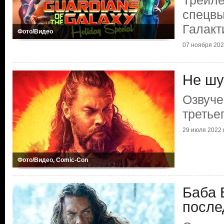
Трейле
спецвы
Галакт
Фото/Видео
07 ноября 2022
Не шу
Озвуче
третье
29 июля 2022 г
Фото/Видео, Comic-Con
Баба 
после