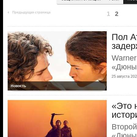
Предыдущая страница
1
2
Пол А
задер
Warner
«Дюны»
25 августа 2023
Новость
«Это 
истор
Второй
«Дюны