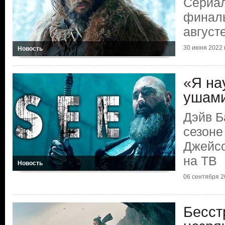
Сериал
финал
август
30 июня 2022 г
Новость
«Я на
ушам
Дэйв Б
сезоне
Джейсо
на ТВ
Новость
06 сентября 20
Бесст