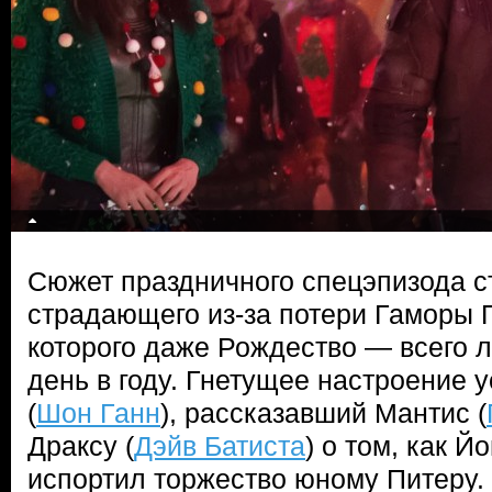
Сюжет праздничного спецэпизода с
страдающего из-за потери Гаморы 
которого даже Рождество — всего 
день в году. Гнетущее настроение у
(
Шон Ганн
), рассказавший Мантис (
Драксу (
Дэйв Батиста
) о том, как Й
испортил торжество юному Питеру.