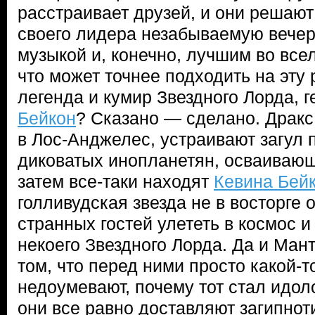
расстраивает друзей, и они решают
своего лидера незабываемую вечер
музыкой и, конечно, лучшим во все
что может точнее подходить на эту 
легенда и кумир Звездного Лорда, 
Бейкон
? Сказано — сделано. Драк
в Лос-Анджелес, устраивают загул 
диковатых инопланетян, осваивающ
затем все-таки находят
Кевина Бей
голливудская звезда не в восторге
странных гостей улететь в космос 
некоего Звездного Лорда. Да и Мант
том, что перед ними просто какой-т
недоумевают, почему тот стал идол
они все равно доставляют загипнот