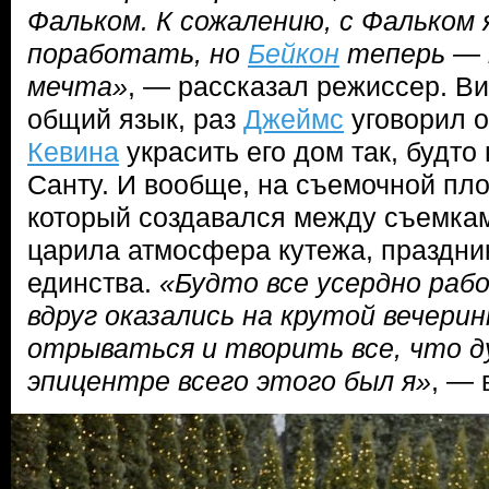
Фальком. К сожалению, с Фальком 
поработать, но
Бейкон
теперь — 
мечта»
, — рассказал режиссер. В
общий язык, раз
Джеймс
уговорил 
Кевина
украсить его дом так, будто
Санту. И вообще, на съемочной пл
который создавался между съемкам
царила атмосфера кутежа, праздни
единства.
«Будто все усердно раб
вдруг оказались на крутой вечерин
отрываться и творить все, что ду
эпицентре всего этого был я»
, —