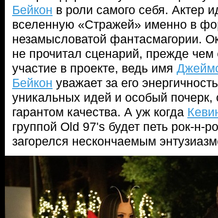
Бейкон
в роли самого себя. Актер 
вселенную «Стражей» именно в фо
незамысловатой фантасмагории. Ок
не прочитал сценарий, прежде чем 
участие в проекте, ведь имя
Джеймс
Бейкон
уважает за его энергичност
уникальных идей и особый почерк, 
гарантом качества. А уж когда
Кеви
группой Old 97's будет петь рок-н-р
загорелся нескончаемым энтузиазм