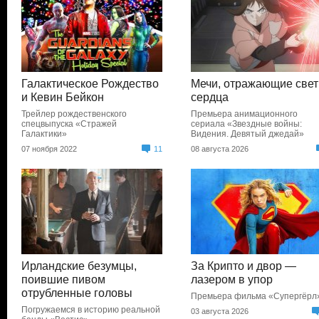
Галактическое Рождество
Мечи, отражающие свет
и Кевин Бейкон
сердца
Трейлер рождественского
Премьера анимационного
спецвыпуска «Стражей
сериала «Звездные войны:
Галактики»
Видения. Девятый джедай»
07 ноября 2022
11
08 августа 2026
Ирландские безумцы,
За Крипто и двор —
поившие пивом
лазером в упор
отрубленные головы
Премьера фильма «Супергёрл
Погружаемся в историю реальной
03 августа 2026