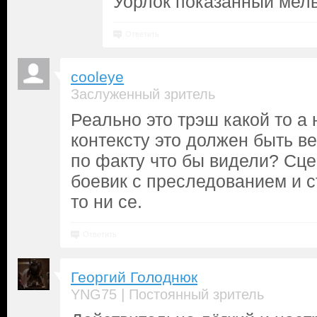
Уорлок показанный мель
Ответить
cooleye
Заслуженный зритель
Реально это трэш какой то а 
контексту это должен быть в
по факту что бы видели? Сце
боевик с преследованием и с
то ни се.
Ответить
Георгий Голоднюк
|
YNG75
Постоянный зритель