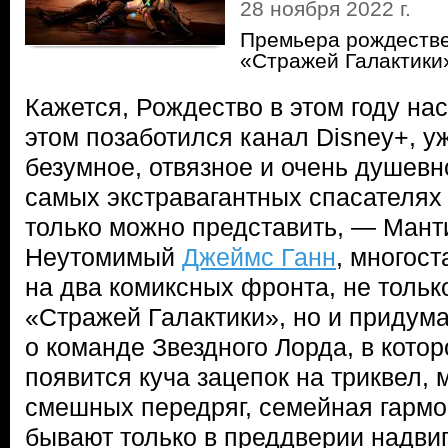
28 ноября 2022 г.
Премьера рождестве
«Стражей Галактики
Кажется, Рождество в этом году на
этом позаботился канал Disney+, у
безумное, отвязное и очень душевн
самых экстравагантных спасателях 
только можно представить, — Манти
Неутомимый
Джеймс Ганн
, многос
на два комиксных фронта, не тольк
«Стражей Галактики», но и придум
о команде Звездного Лорда, в котор
появится куча зацепок на триквел,
смешных передряг, семейная гармон
бывают только в преддверии надви