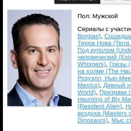
Пол: Мужской
Сериалы с участ
Borgias)
,
Сошедшие
Терра Нова (Terra
Под куполом (Und
человеческий (Ext
Whispers)
,
Грезы (
на холме (The Haun
Розуэлл, Нью-Мек
Mexico)
,
Дивный н
World)
,
Призраки 
Haunting of Bly Ma
(Resident Alien)
,
H
воздуха (Masters of
Dinosaurs)
,
Мыс ст