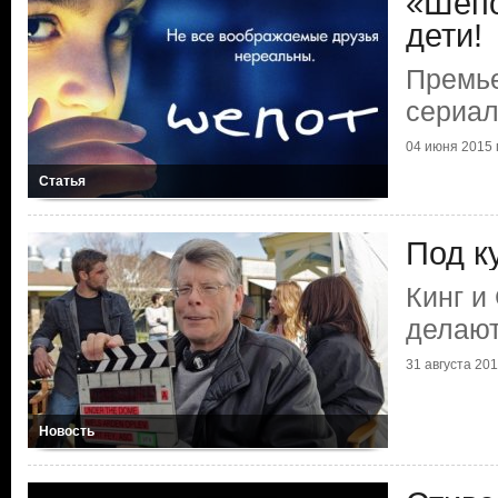
«Шепо
дети!
Премье
сериал
04 июня 2015 г
Статья
Под к
Кинг и
делают
31 августа 2011
Новость