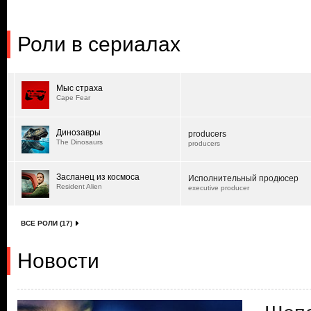
Роли в сериалах
Мыс страха
Cape Fear
Динозавры
producers
The Dinosaurs
producers
Засланец из космоса
Исполнительный продюсер
Resident Alien
executive producer
ВСЕ РОЛИ (17)
Новости