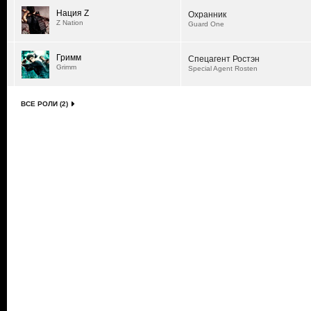
Нация Z
Охранник
Z Nation
Guard One
Гримм
Спецагент Ростэн
Grimm
Special Agent Rosten
ВСЕ РОЛИ (2)