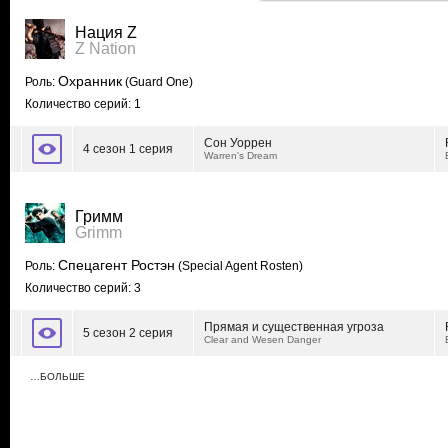
Нация Z
Z Nation
Охранник
Роль:
(Guard One)
Количество серий: 1
Сон Уоррен
4 сезон 1 серия
Warren's Dream
Гримм
Grimm
Спецагент Ростэн
Роль:
(Special Agent Rosten)
Количество серий: 3
Прямая и существенная угроза
5 сезон 2 серия
Clear and Wesen Danger
…БОЛЬШЕ