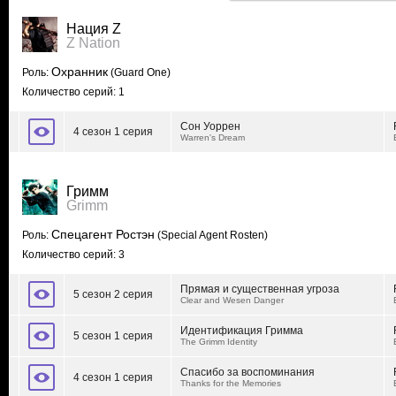
Нация Z
Z Nation
Охранник
Роль:
(Guard One)
Количество серий: 1
Сон Уоррен
4 сезон 1 серия
Warren's Dream
Гримм
Grimm
Спецагент Ростэн
Роль:
(Special Agent Rosten)
Количество серий: 3
Прямая и существенная угроза
5 сезон 2 серия
Clear and Wesen Danger
Идентификация Гримма
5 сезон 1 серия
The Grimm Identity
Спасибо за воспоминания
4 сезон 1 серия
Thanks for the Memories