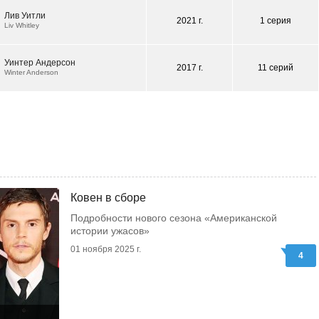
Лив Уитли
2021 г.
1 серия
Liv Whitley
Уинтер Андерсон
2017 г.
11 серий
Winter Anderson
Ковен в сборе
Подробности нового сезона «Американской
истории ужасов»
01 ноября 2025 г.
4