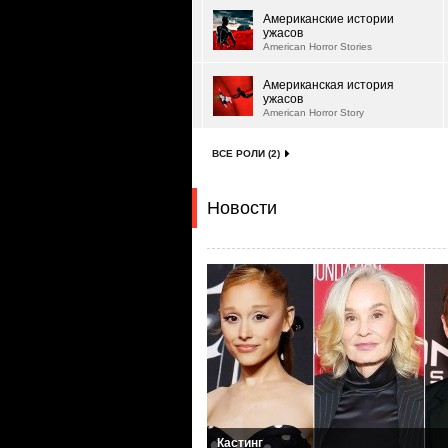
Американские истории
ужасов
American Horror Stories
Американская история
ужасов
American Horror Story
ВСЕ РОЛИ (2)
Новости
Кастинг