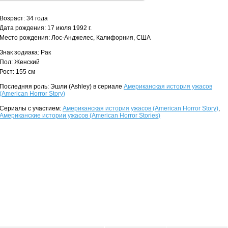
Возраст: 34 года
Дата рождения: 17 июля 1992 г.
Место рождения: Лос-Анджелес, Калифорния, США
Знак зодиака: Рак
Пол: Женский
Рост: 155 см
Последняя роль: Эшли (Ashley) в сериале
Американская история ужасов
(American Horror Story)
Сериалы с участием:
Американская история ужасов (American Horror Story)
,
Американские истории ужасов (American Horror Stories)