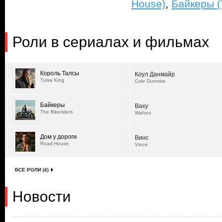
House)
,
Байкеры (
Роли в сериалах и фильмах
Король Талсы
Коул Данмайр
Tulsa King
Cole Dunmire
Байкеры
Ваху
The Bikeriders
Wahoo
Дом у дороги
Винс
Road House
Vince
ВСЕ РОЛИ (4)
Новости