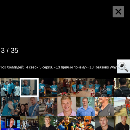
3 / 35
Люк Холлидей), 4 сезон 5 серия, «13 причин почему» (13 Reasons Why)