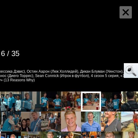
6 / 35
ессика Дэвис), Остин Аарон (Люк Холлидей), Дикан Блуман (Уинстон), Ян
ос (Диего Торрес), Sean Connick (Игрок в футбол), 4 сезон 5 серия, «13
» (13 Reasons Why)