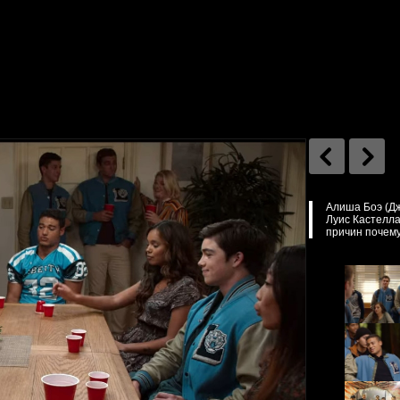
Алиша Боэ (Дж
Луис Кастеллан
причин почему