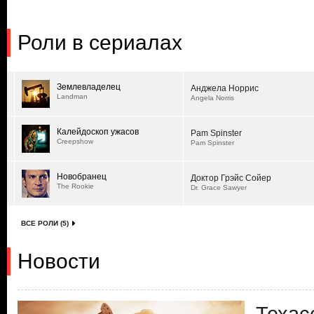
Роли в сериалах
Землевладелец
Анджела Норрис
Landman
Angela Norris
Калейдоскоп ужасов
Pam Spinster
Creepshow
Pam Spinster
Новобранец
Доктор Грэйс Сойер
The Rookie
Dr. Grace Sawyer
ВСЕ РОЛИ (5)
Новости