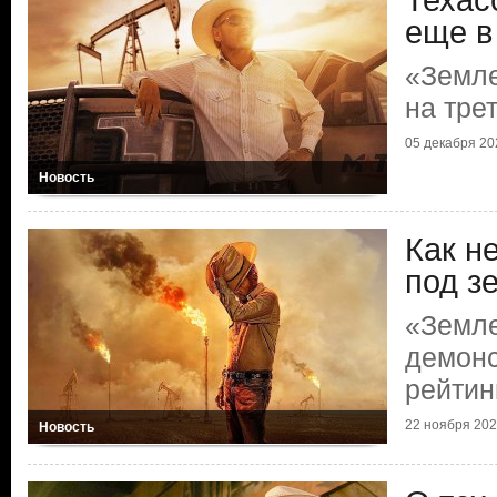
Техас
еще в
«Земл
на тре
05 декабря 202
Новость
Как н
под з
«Земл
демонс
рейтин
22 ноября 2025
Новость