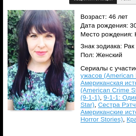
Возраст: 46 лет
Дата рождения: 30
Место рождения:
Знак зодиака: Рак
Пол: Женский
Сериалы с участ
ужасов (American H
Американская ист
(American Crime S
(9-1-1)
,
9-1-1: Оди
Star)
,
Сестра Рэтч
Американские ист
Horror Stories)
,
Кр