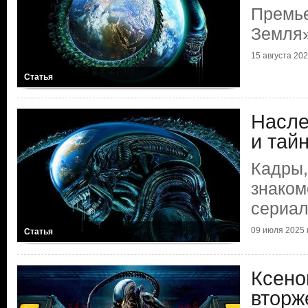
Премье
Земля
15 августа 2025
Статья
Насле
и тай
Кадры,
знаком
сериал
09 июля 2025 г
Статья
Ксено
вторж