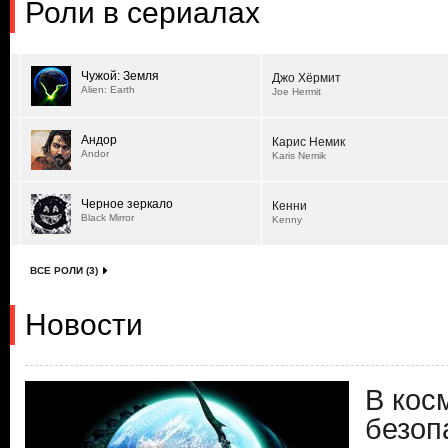
Роли в сериалах
Чужой: Земля
Джо Хёрмит
Alien: Earth
Joe Hermit
Андор
Карис Немик
Andor
Karis Nemik
Черное зеркало
Кенни
Black Mirror
Kenny
ВСЕ РОЛИ (3)
Новости
В кос
безоп