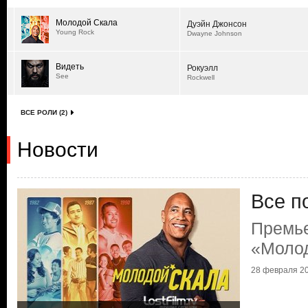
Молодой Скала
Дуэйн Джонсон
Young Rock
Dwayne Johnson
Видеть
Рокуэлл
See
Rockwell
ВСЕ РОЛИ (2)
Новости
Все п
Премь
«Моло
28 февраля 20