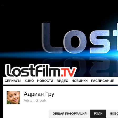
СЕРИАЛЫ
КИНО
НОВОСТИ
ВИДЕО
НОВИНКИ
РАСПИСАНИЕ
Адриан Гру
Adrian Groulx
ОБЩАЯ ИНФОРМАЦИЯ
РОЛИ
НОВ