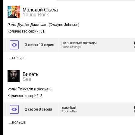
Молодой Скала
Young Rock
Дуэйн Джонсон
Роль:
(Dwayne Johnson)
Количество серий: 31
Фальшивые потолки
3 сезон 13 серия
False Ceilings
…БОЛЬШЕ
Видеть
See
Рокуэлл
Роль:
(Rockwell)
Количество серий: 3
Баю-бай
2 сезон 8 серия
Rock-a-Bye
…БОЛЬШЕ