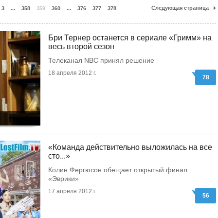
Следующая страница
3
...
358
359
360
...
376
377
378
Бри Тернер останется в сериале «Гримм» на
весь второй сезон
Телеканал NBC принял решение
18 апреля 2012 г.
78
«Команда действительно выложилась на все
сто...»
Колин Фергюсон обещает открытый финал
«Эврики»
17 апреля 2012 г.
56