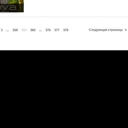
Следующая страница
3
...
358
359
360
...
376
377
378