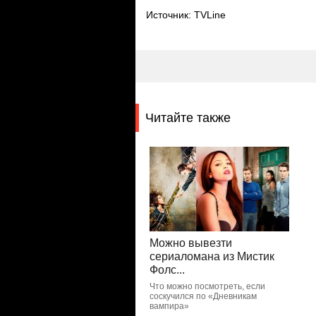
Источник: TVLine
Читайте также
Можно вывезти
сериаломана из Мистик
Фолс...
Что можно посмотреть, если
соскучился по «Дневникам
вампира»