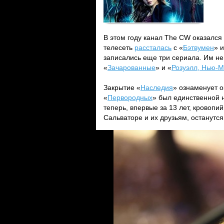
В этом году канал The CW оказался
телесеть
рассталась
с «
Бэтвумен
» и
записались еще три сериала. Им не
«
Зачарованные
» и «
Розуэлл, Нью-М
Закрытие «
Наследия
» ознаменует 
«
Первородных
» был единственной н
теперь, впервые за 13 лет, кровопи
Сальваторе и их друзьям, останутся