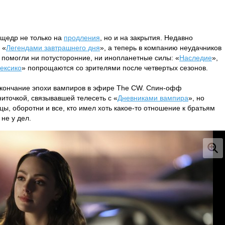
 щедр не только на
продления
, но и на закрытия. Недавно
 «
Легендами завтрашнего дня
», а теперь в компанию неудачников
 помогли ни потусторонние, ни инопланетные силы: «
Наследие
»,
ексико
» попрощаются со зрителями после четвертых сезонов.
окончание эпохи вампиров в эфире The CW. Спин-офф
иточкой, связывавшей телесеть с «
Дневниками вампира
», но
йцы, оборотни и все, кто имел хоть какое-то отношение к братьям
 не у дел.