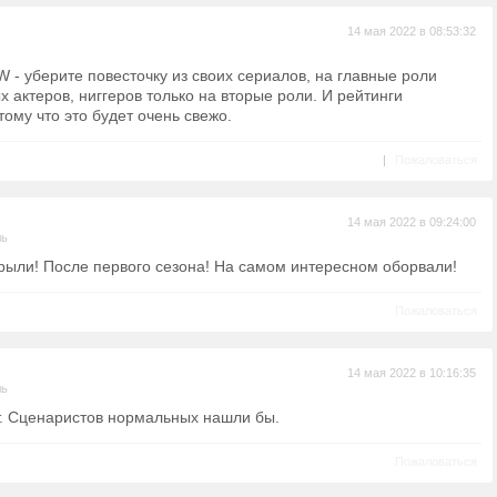
14 мая 2022 в 08:53:32
 - уберите повесточку из своих сериалов, на главные роли
х актеров, ниггеров только на вторые роли. И рейтинги
тому что это будет очень свежо.
|
Пожаловаться
14 мая 2022 в 09:24:00
ль
рыли! После первого сезона! На самом интересном оборвали!
Пожаловаться
14 мая 2022 в 10:16:35
ль
т. Сценаристов нормальных нашли бы.
Пожаловаться