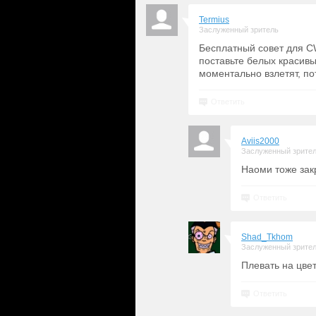
Termius
Заслуженный зритель
Бесплатный совет для CW
поставьте белых красивы
моментально взлетят, по
Ответить
Aviis2000
Заслуженный зрите
Наоми тоже зак
Ответить
Shad_Tkhom
Заслуженный зрите
Плевать на цве
Ответить