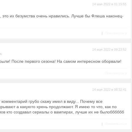
14 мая 2022 в 01:15:55
д, это их безумства очень нравились. Лучше бы Флеша наконец-
|
Пожаловаться
14 мая 2022 в 09:23:52
ль
рыли! После первого сезона! На самом интересном оборвали!
Пожаловаться
14 мая 2022 в 08:32:41
т комментарий грубо скажу имел в виду... Почему все
ывают а какуюто хрень продолжают. Я имею то что, как по
ов кто создавал сериалы о вампирах, лучше их не былобббббб
|
Пожаловаться