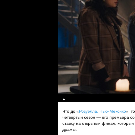
Что до «
Розуэлла, Нью-Мексико
», т
четвертый сезон — его премьера со
ставку на открытый финал, который
драмы.