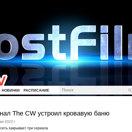
НОВИНКИ
РАСПИСАНИЕ
нал The CW устроил кровавую баню
ая 2022 г.
сеть закрывает три сериала