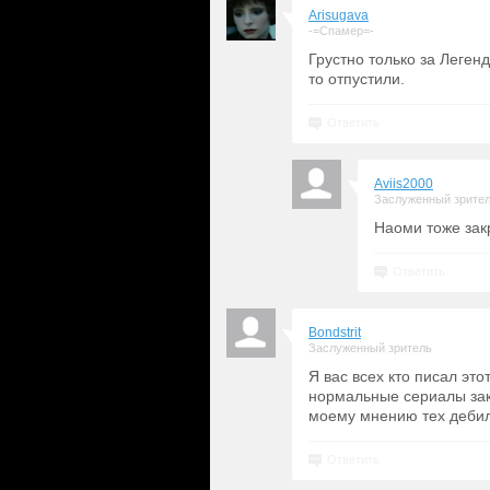
Arisugava
-=Спамер=-
Грустно только за Леген
то отпустили.
Ответить
Aviis2000
Заслуженный зрите
Наоми тоже зак
Ответить
Bondstrit
Заслуженный зритель
Я вас всех кто писал это
нормальные сериалы закр
моему мнению тех дебил
Ответить