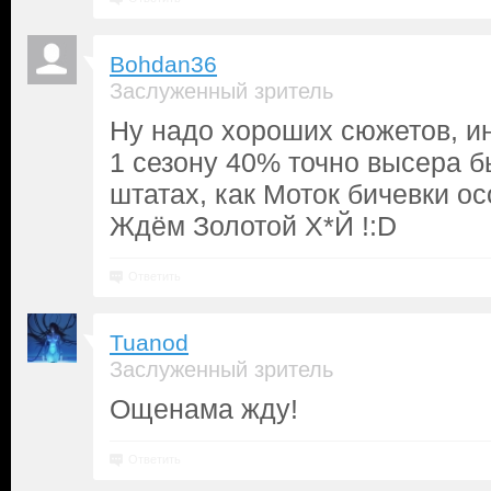
Bohdan36
Заслуженный зритель
Ну надо хороших сюжетов, и
1 сезону 40% точно высера б
штатах, как Моток бичевки ос
Ждём Золотой Х*Й !:D
Ответить
Tuanod
Заслуженный зритель
Ощенама жду!
Ответить