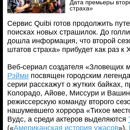
Дата премьеры втор
страха»
Сервис Quibi готов продолжить пу
поисках новых страшилок. До голл
дошла информация, что второй сез
штатов страха» прибудет как раз к 
Веб-сериал создателя «Зловещих 
Рэйми
посвящен городским легенд
серии расскажут о жутких байках, 
Колорадо, Айове, Миссури и Вашин
режиссерскую команду второго сез
нашумевшего хоррора «Тихое место
Вудс, а среди актеров выделяются
(«
Американская история ужасов
»),