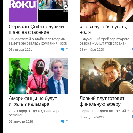
Сериалы Quibi получили
«Не хочу тебя пугать,
шанс на спасение
но...»
Библиотекой онлайн-платформы
Озвученный трейлер второго
заинтересовалась компания Roku
сезона «50 штатов страха»
06 января 2021
7
28 октября 2020
Американцы не будут
Ловкий плут готовит
играть в кальмара
финальную аферу
Спин-офф от Дэвида Финчера
Сериал продлен на третий сез
отменен
05 августа 2026
07 августа 2026
7