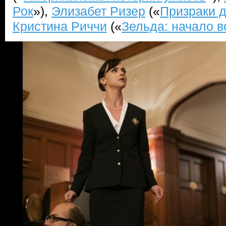
Рок
»),
Элизабет Ризер
(«
Призраки 
Кристина Риччи
(«
Зельда: начало в