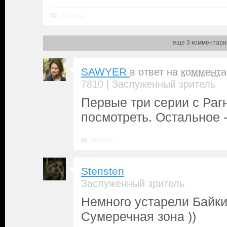
Ответить
еще 3 комментари
SAWYER
в ответ на
коммента
|
7810
Заслуженный зритель
Первые три серии с Ра
посмотреть. Остальное -
Ответить
Stensten
Заслуженный зритель
Немного устарели Байки
Сумеречная зона ))