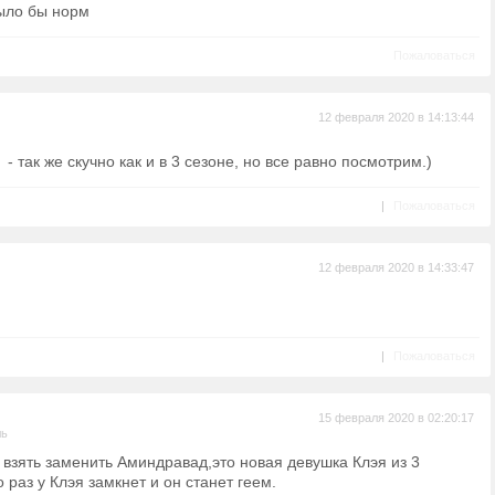
ыло бы норм
Пожаловаться
12 февраля 2020 в 14:13:44
- так же скучно как и в 3 сезоне, но все равно посмотрим.)
|
Пожаловаться
12 февраля 2020 в 14:33:47
|
Пожаловаться
15 февраля 2020 в 02:20:17
ль
 взять заменить Аминдравад,это новая девушка Клэя из 3
 раз у Клэя замкнет и он станет геем.