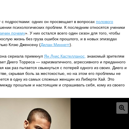
т с подростками: одних он просвещает в вопросах
полового
ешении психологических проблем. К последним относятся ученики
ричин почему
». У них остался всего один сезон для того, чтобы
зрослую жизнь без груза ошибок прошлого, и в новых эпизодах
лько Клэю Дженсену (
Дилан Миннетт
).
езона сериала примкнул
Ян Луис Кастелланос,
знакомый зрителям
рает Диего Торреса — харизматичного, агрессивного и преданного
 как раз пытается свыкнуться с потерей одного из своих. Диего и
тве, скрывая боль за жестокостью, но на этом его проблемы не
ется в одну из самых сложных женщин из Либерти Хай. Это
я между прошлым и настоящим и спрашивать себя, кому из своего