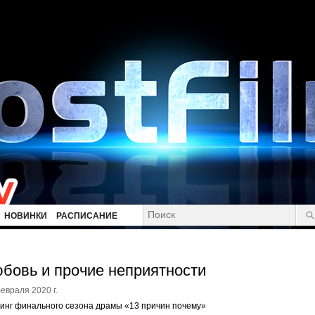
НОВИНКИ
РАСПИСАНИЕ
бовь и прочие неприятности
евраля 2020 г.
инг финального сезона драмы «13 причин почему»