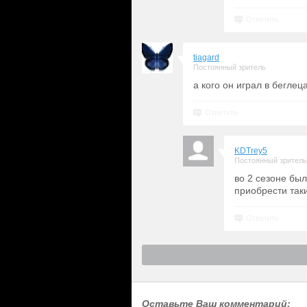
Ответить
tiagard
Постоянный зритель
а кого он играл в беглец
Ответить
KDTrey5
Постоянный зритель
во 2 сезоне бы
приобрести так
Ответить
Оставьте Ваш комментарий: