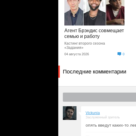
Агент Брэндис совмещает
семью и работу
Кастинг второго сезона
«Задания»
04 августа 2026
0
Последние комментарии
Vickunia
Заслуженный зритель
опять введут каких-то л