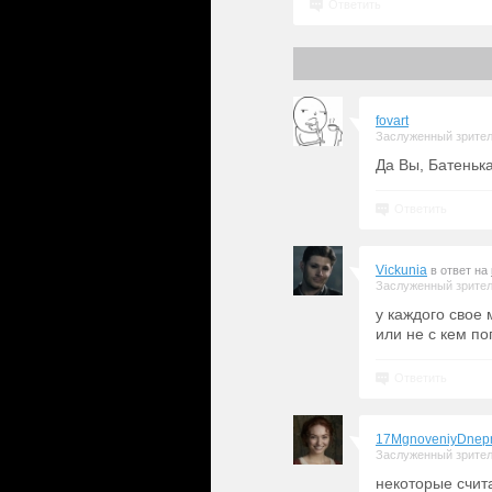
Ответить
fovart
Заслуженный зрите
Да Вы, Батенька
Ответить
Vickunia
в ответ на
Заслуженный зрите
у каждого свое
или не с кем по
Ответить
17MgnoveniyDnep
Заслуженный зрите
некоторые счита