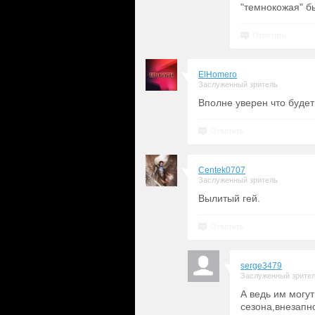
"темнокожая" б
Ответить
ElHomero
Заслуженный зритель
Вполне уверен что будет 
Ответить
Centek0707
Заслуженный зритель
Вылитый гей.
Ответить
serge3479
Заслуженный зрите
А ведь им могут
сезона,внезапно