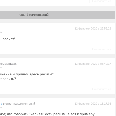
|
Пожаловаться
еще 1 комментарий
12 февраля 2020 в 22:56:29
ль
, расист!
Пожаловаться
комментарий
13 февраля 2020 в 06:42:17
ль
 мнение и причем здесь расизм?
говорить?
Пожаловаться
ra
в ответ на
комментарий
13 февраля 2020 в 18:17:36
ль
ют, что говорить "черная" есть расизм, а вот к примеру