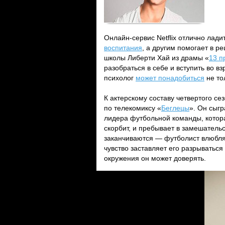
Онлайн-сервис Netflix отлично лади
воспитания
, а другим помогает в р
школы Либерти Хай из драмы «
13 п
разобраться в себе и вступить во в
психолог
может понадобиться
не то
К актерскому составу четвертого с
по телекомиксу «
Беглецы
». Он сыг
лидера футбольной команды, которая
скорбит, и пребывает в замешательс
заканчиваются — футболист влюбля
чувство заставляет его разрыватьс
окружения он может доверять.