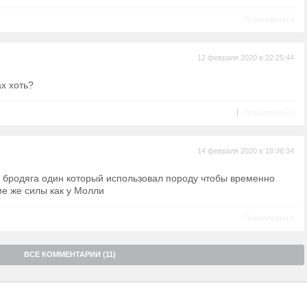
Пожаловаться
12 февраля 2020 в 22:25:44
ах хоть?
|
Пожаловаться
14 февраля 2020 в 18:36:34
л бродяга один который использовал породу чтобы временно
ие же силы как у Молли
Пожаловаться
ВСЕ КОММЕНТАРИИ (11)