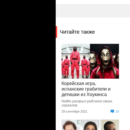
Читайте также
Корейская игра,
испанские грабители и
детишки из Хоукинса
Netflix раскрыл рейтинги своих
сериалов
29 сентября 2021
16