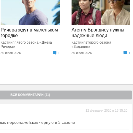
Ричера ждут в маленьком
Агенту Брэндису нужны
городке
надежные люди
Кастинг пятого сезона «Джека
Кастинг второго сезона
Ричера»
«Задания»
30 июля 2026
1
30 июля 2026
1
ВСЕ КОММЕНТАРИИ (11)
12 февраля 2020 в 13:35:20
евых персонажей.как черную в 3 сезоне