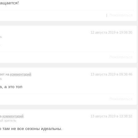
ращается!
|
Пожаловаться
12 августа 2019 в 19:06:30
ль
о
Пожаловаться
вет на
комментарий
13 августа 2019 в 09:36:46
ль
, а это топ
Пожаловаться
на
комментарий
13 августа 2019 в 13:38:32
й зритель
о там не все сезоны идеальны.