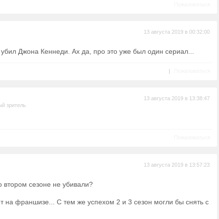
Пожаловаться
13 августа 2019 в 00:32:00
о убил Джона Кеннеди. Ах да, про это уже был один сериал...
|
Пожаловаться
13 августа 2019 в 13:38:47
й зритель
Пожаловаться
13 августа 2019 в 13:57:23
о втором сезоне не убивали?
т на франшизе... С тем же успехом 2 и 3 сезон могли бы снять с