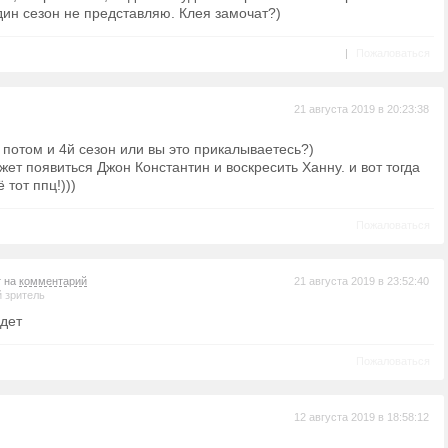
ин сезон не представляю. Клея замочат?)
|
Пожаловаться
21 августа 2019 в 20:23:38
 потом и 4й сезон или вы это прикалываетесь?)
ожет появиться Джон Константин и воскресить Ханну. и вот тогда
 тот ппц!)))
Пожаловаться
т на
комментарий
21 августа 2019 в 23:52:40
 зритель
удет
Пожаловаться
12 августа 2019 в 18:58:12