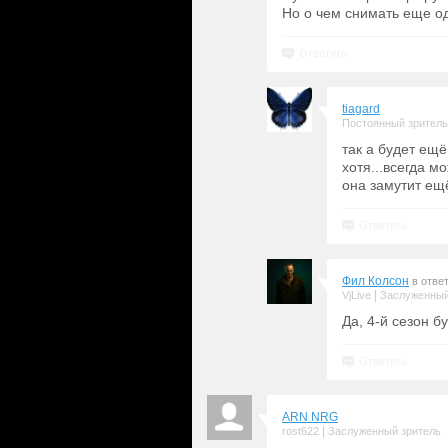
Но о чем снимать еще од
Ответить
tiagard
Постоянный зритель
так а будет ещё
хотя...всегда м
она замутит ещё
Ответить
Фил Колсон
в отве
|
VjLive
Заслуженный
Да, 4-й сезон б
Ответить
ARN NRG
|
rost622
Заслуженный зритель