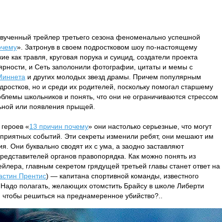
вученный трейлер третьего сезона феноменально успешной
очему
». Затронув в своем подростковом шоу по-настоящему
ие как травля, круговая порука и суицид, создатели проекта
ярности, и Сеть заполонили фотографии, цитаты и мемы с
Миннета
и других молодых звезд драмы. Причем популярным
дростков, но и среди их родителей, поскольку помогал старшему
облемы школьников и понять, что они не ограничиваются стрессом
ьной или появления прыщей.
 героев «
13 причин почему
» они настолько серьезные, что могут
еприятных событий. Эти секреты изменили ребят, они мешают им
ия. Они буквально сводят их с ума, а заодно заставляют
представителей органов правопорядка. Как можно понять из
ейлера, главным секретом грядущей третьей главы станет ответ на
астин Прентис
) — капитана спортивной команды, известного
адо полагать, желающих отомстить Брайсу в школе Либерти
, чтобы решиться на преднамеренное убийство?..