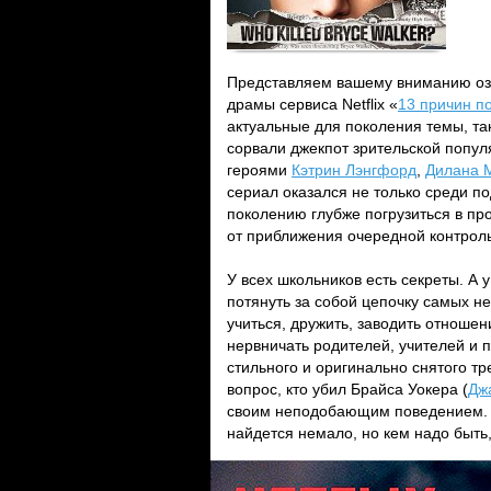
Представляем вашему вниманию оз
драмы сервиса Netflix «
13 причин п
актуальные для поколения темы, так
сорвали джекпот зрительской попул
героями
Кэтрин Лэнгфорд
,
Дилана 
сериал оказался не только среди по
поколению глубже погрузиться в пр
от приближения очередной контрол
У всех школьников есть секреты. А у
потянуть за собой цепочку самых н
учиться, дружить, заводить отношен
нервничать родителей, учителей и 
стильного и оригинально снятого тр
вопрос, кто убил Брайса Уокера (
Дж
своим неподобающим поведением. Н
найдется немало, но кем надо быть