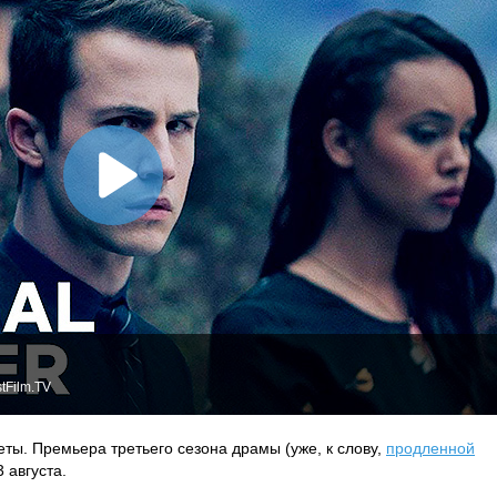
tFilm.TV
еты. Премьера третьего сезона драмы (уже, к слову,
продленной
3 августа.