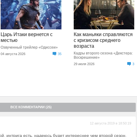
Царь Итаки вернется с
Как маньяки справляются
местью
с кризисом среднего
возраста
Озвученный трейлер «Одиссеи»
Кадры второго сезона «Декстера:
04 августа 2026
35
Воскрешение»
29 июля 2026
3
ВСЕ КОММЕНТАРИИ (25)
12 августа 2019 в 18:50:19
ой, интрига есть, надеюсь будет интереснее чем второй сезон.