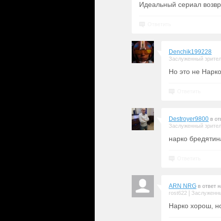
Идеальный сериал возв
Ответить
Denchik199228
Заслуженный зрите
Но это не Нарк
Ответить
Destroyer9800
в от
Заслуженный зрите
нарко бредятина
Ответить
ARN NRG
в ответ 
|
rost622
Заслуженны
Нарко хорош, н