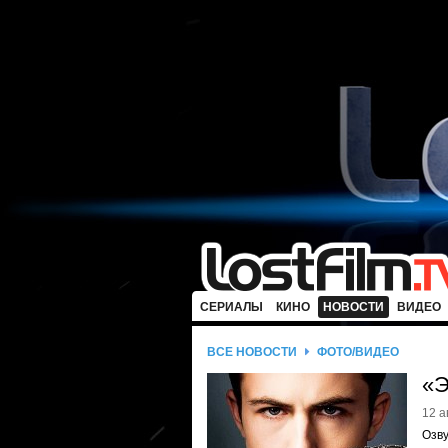
СЕРИАЛЫ
КИНО
НОВОСТИ
ВИДЕО
ВСЕ НОВОСТИ
ФОТО/ВИДЕО
«Э
12 а
Озву