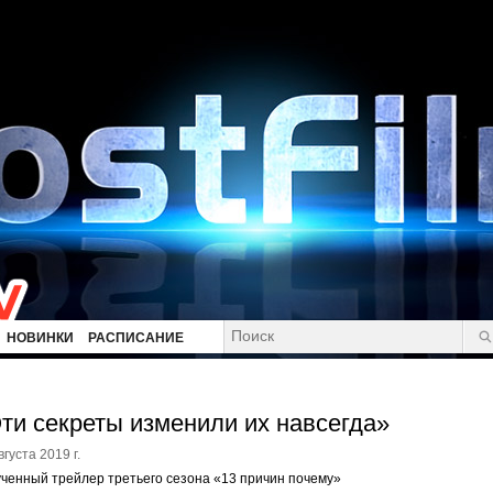
НОВИНКИ
РАСПИСАНИЕ
ти секреты изменили их навсегда»
вгуста 2019 г.
ченный трейлер третьего сезона «13 причин почему»