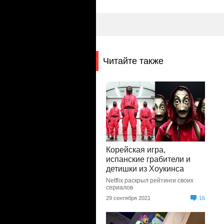
Читайте также
Корейская игра,
испанские грабители и
детишки из Хоукинса
Netflix раскрыл рейтинги своих
сериалов
29 сентября 2021
16