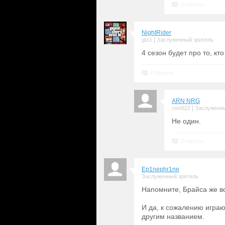
Ответить
NightRider
|
gtx1
Заслуженный зритель
4 сезон будет про то, кт
Ответить
ARN NRG
|
rost622
Заслуженны
Не один.
Ответить
Ep1nephr1ne
Заслуженный зритель
Напомните, Брайса же в
И да, к сожалению играю
другим названием.