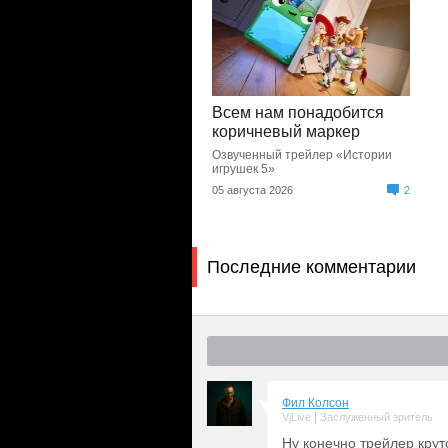
Всем нам понадобится
коричневый маркер
Озвученный трейлер «Истории
игрушек 5»
05 августа 2026
2
Последние комментарии
Фил Колсон
|
VjLive
Заслуженный зритель
Ну конечно трейлер крут