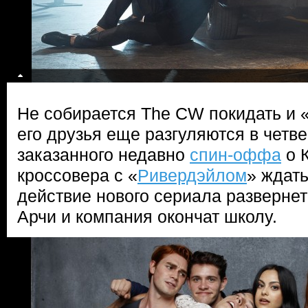
Не собирается The CW покидать и 
его друзья еще разгуляются в четве
заказанного недавно
спин-оффа
о К
кроссовера с «
Ривердэйлом
» ждать
действие нового сериала развернетс
Арчи и компания окончат школу.