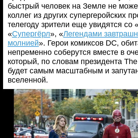
быстрый человек на Земле не может
коллег из других супергеройских пр
телегоду зрители еще увидятся со 
«
Супергёрл
», «
Легендами завтрашн
молнией
». Герои комиксов DC, оби
непременно соберутся вместе в оч
который, по словам президента T
будет самым масштабным и запута
вселенной.