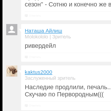
сезон" - Сотню и конечно же 
Ответить
Наташа Айлиш
|
Molokololo
Зритель
ривердейл
Ответить
kaktus2000
Заслуженный зритель
Наследие продлили, печаль...
Скучаю по Первородным(((
Ответить