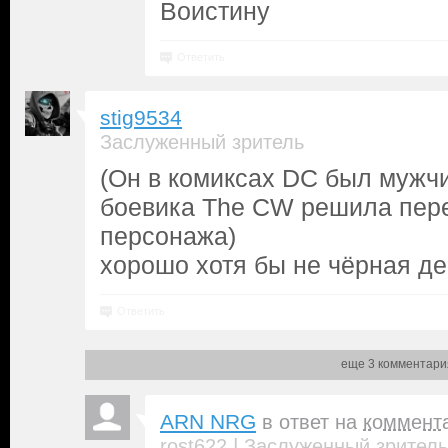
Воистину
Ответить
stig9534
Заслуженный зритель
(Он в комиксах DC был мужч
боевика The CW решила пер
персонажа)
хорошо хотя бы не чёрная д
Ответить
еще 3 комментари
ARN NRG
в ответ на
коммент
|
rost622
Заслуженный зритель