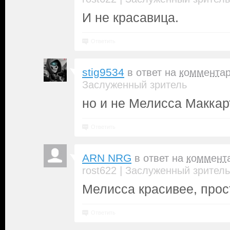
И не красавица.
Ответить
stig9534
в ответ на
коммента
Заслуженный зритель
но и не Мелисса Маккар
Ответить
ARN NRG
в ответ на
коммент
|
rost622
Заслуженный зритель
Мелисса красивее, прос
Ответить