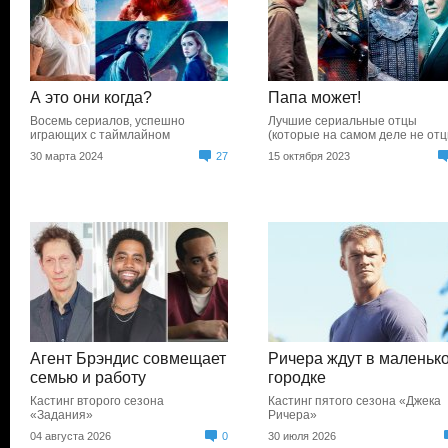
А это они когда?
Папа может!
Восемь сериалов, успешно
Лучшие сериальные отцы
играющих с таймлайном
(которые на самом деле не отц
30 марта 2024
27
15 октября 2023
Агент Брэндис совмещает
Ричера ждут в маленьк
семью и работу
городке
Кастинг второго сезона
Кастинг пятого сезона «Джека
«Задания»
Ричера»
04 августа 2026
0
30 июля 2026