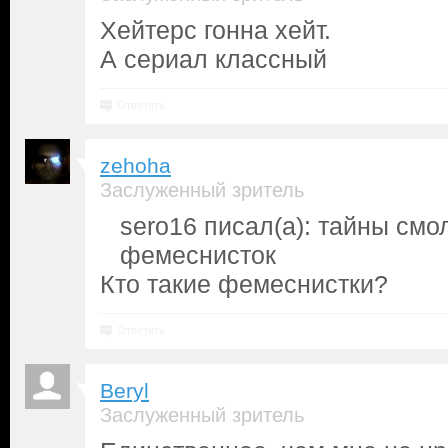
Хейтерс гонна хейт.
А сериал классный
Ответить
zehoha
Заслуженный зритель
sero16 писал(а): тайны см
фемеснисток
Кто такие фемеснистки?
Ответить
Beryl
Заслуженный зритель