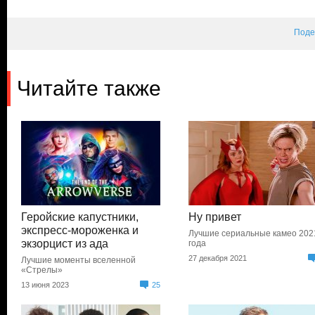
Поде
Читайте также
Геройские капустники,
Ну привет
экспресс-мороженка и
Лучшие сериальные камео 202
экзорцист из ада
года
27 декабря 2021
Лучшие моменты вселенной
«Стрелы»
13 июня 2023
25