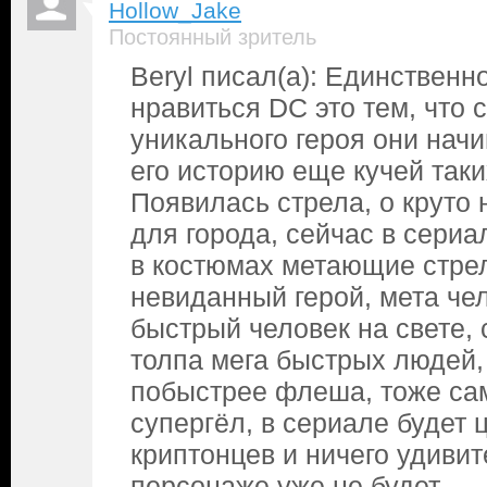
Hollow_Jake
Постоянный зритель
Beryl писал(а): Единственн
нравиться DC это тем, что 
уникального героя они нач
его историю еще кучей так
Появилась стрела, о круто
для города, сейчас в сериа
в костюмах метающие стре
невиданный герой, мета че
быстрый человек на свете,
толпа мега быстрых людей,
побыстрее флеша, тоже сам
супергёл, в сериале будет 
криптонцев и ничего удивит
персонаже уже не будет.