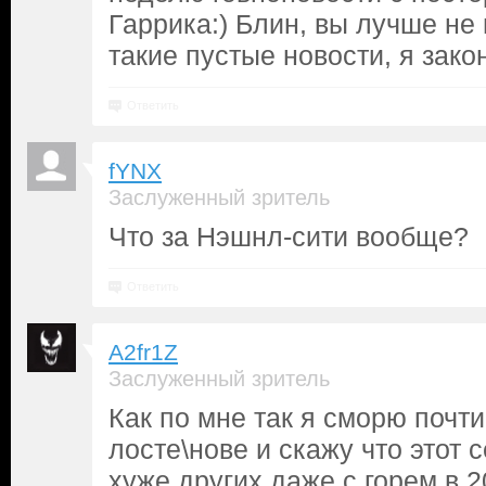
Гаррика:) Блин, вы лучше не
такие пустые новости, я зако
Ответить
fYNX
Заслуженный зритель
Что за Нэшнл-сити вообще?
Ответить
A2fr1Z
Заслуженный зритель
Как по мне так я сморю почти
лосте\нове и скажу что этот 
хуже других даже с горем в 2