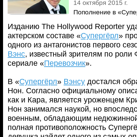
14 октября 2015 г.
Пополнение в «Супе
Изданию The Hollywood Reporter уда
актерском составе «
Супергёрл
» пр
одного из антагонистов первого се
Вэнс
, известный зрителям по роли
сериале «
Перевозчик
».
В «
Супергёрл
»
Вэнсу
достался обр
Нон. Согласно официальному опис
как и Кара, является уроженцем К
Нон занимался наукой, но впослед
военным, обладающим недюжинной
полная противоположность Супергёр
девушка найдет одного из самых оп