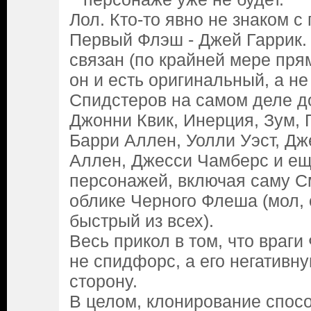
Лол. Кто-то явно не знаком с
Первый Флэш - Джей Гаррик.
связан (по крайней мере прям
он и есть оригинальный, а н
Спидстеров на самом деле д
Джонни Квик, Инерция, Зум,
Барри Аллен, Уолли Уэст, Дж
Аллен, Джесси Чамберс и ещ
персонажей, включая саму С
облике Черного Флеша (мол, 
быстрый из всех).
Весь прикол в том, что враг
не спидфорс, а его негативн
сторону.
В целом, клонирование спосо