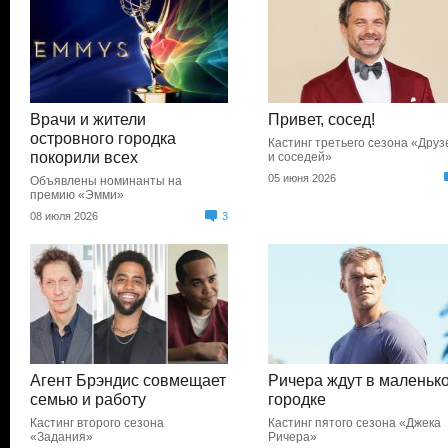
Врачи и жители
Привет, сосед!
островного городка
Кастинг третьего сезона «Друз
покорили всех
и соседей»
05 июня 2026
Объявлены номинанты на
премию «Эмми»
08 июля 2026
3
Агент Брэндис совмещает
Ричера ждут в маленьк
семью и работу
городке
Кастинг второго сезона
Кастинг пятого сезона «Джека
«Задания»
Ричера»