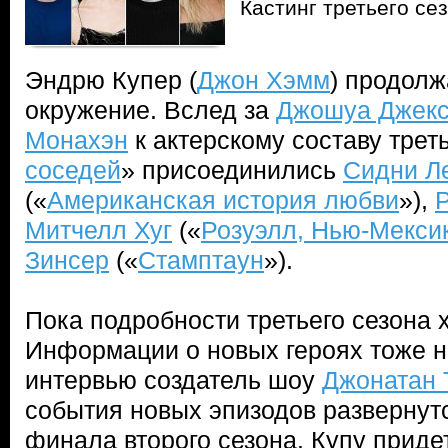
Кастинг третьего се
Эндрю Купер (
Джон Хэмм
) продолж
окружение. Вслед за
Джошуа Джек
Монахэн
к актерскому составу треть
соседей
» присоединились
Сидни Л
(«
Американская история любви
»),
Р
Митчелл Хуг
(«
Розуэлл, Нью-Мекси
Зинсер
(«
Стамптаун
»).
Пока подробности третьего сезона х
Информации о новых героях тоже не
интервью создатель шоу
Джонатан 
события новых эпизодов развернут
финала второго сезона. Купу приде