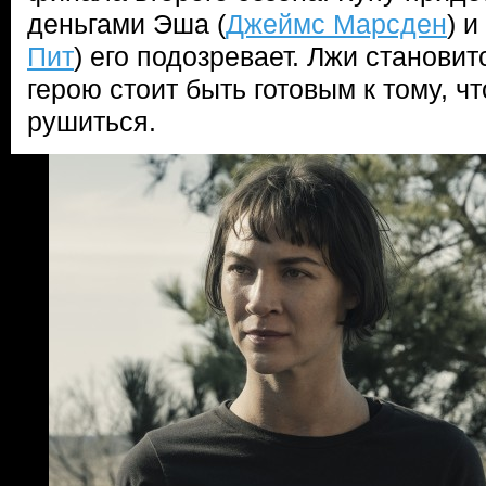
деньгами Эша (
Джеймс Марсден
) и
Пит
) его подозревает. Лжи станови
герою стоит быть готовым к тому, чт
рушиться.