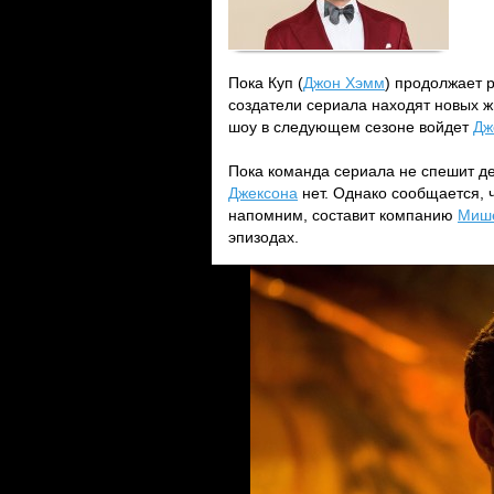
Пока Куп (
Джон Хэмм
) продолжает 
создатели сериала находят новых жи
шоу в следующем сезоне войдет
Дж
Пока команда сериала не спешит де
Джексона
нет. Однако сообщается, ч
напомним, составит компанию
Миш
эпизодах.