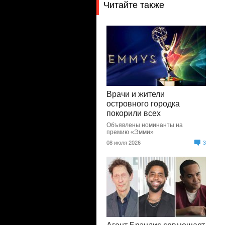
Читайте также
Врачи и жители
островного городка
покорили всех
Объявлены номинанты на
премию «Эмми»
08 июля 2026
3