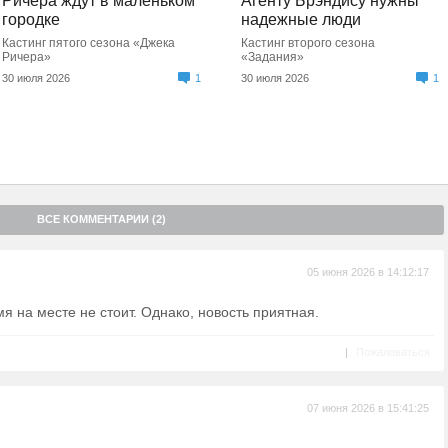
Ричера ждут в маленьком
Агенту Брэндису нужны
городке
надежные люди
Кастинг пятого сезона «Джека
Кастинг второго сезона
Ричера»
«Задания»
30 июля 2026
1
30 июля 2026
1
ВСЕ КОММЕНТАРИИ (2)
05 июня 2026 в 14:12:17
мя на месте не стоит. Однако, новость приятная.
|
Пожаловаться
07 июня 2026 в 15:41:25