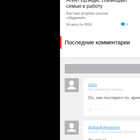
Агент Брэндис совмещает
семью и работу
Кастинг второго сезона
«Задания»
04 августа 2026
0
Последние комментарии
dVby
Заслуженный зритель
Ох, как постарел-то, вре
Ответить
Добрый Иноагент
|
6o4ka
Заслуженный зритель