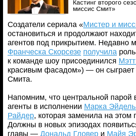
Кастинг второго сез
миссис Смит»
Создатели сериала «
Мистер и мисс
остановиться и продолжают находи
агентов под прикрытием. Недавно 
Франческа Скорсезе
получила
роль
к команде шоу присоединился
Мэтт
красивым фасадом») — он сыграет 
Смита.
Напомним, что центральной парой в
агенты в исполнении
Марка Эйдел
Райдер
, которая заменила на этом
Должны в новых эпизодах появитьс
главы —
Дональд Гловер
и
Майя Э