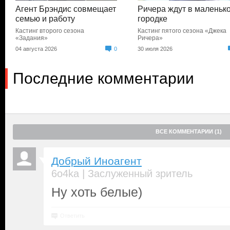
Агент Брэндис совмещает
Ричера ждут в маленьк
семью и работу
городке
Кастинг второго сезона
Кастинг пятого сезона «Джека
«Задания»
Ричера»
04 августа 2026
0
30 июля 2026
Последние комментарии
ВСЕ КОММЕНТАРИИ (1)
Добрый Иноагент
|
6o4ka
Заслуженный зритель
Ну хоть белые)
Ответить