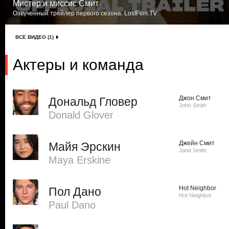
Мистер и миссис Смит
Озвученный трейлер первого сезона. LostFilm.TV
ВСЕ ВИДЕО (1)
Актеры и команда
Джон Смит
Дональд Гловер
John Smith
Donald Glover
Джейн Смит
Майя Эрскин
Jane Smith
Maya Erskine
Hot Neighbor
Пол Дано
Hot Neighbor
Paul Dano