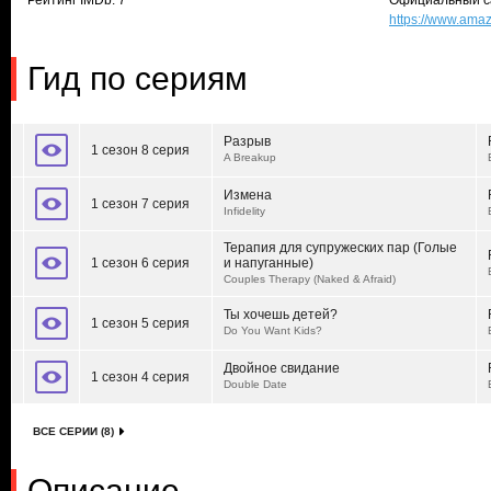
Рейтинг IMDb: 7
Официальный с
https://www.am
Гид по сериям
Разрыв
1 сезон 8 серия
A Breakup
Измена
1 сезон 7 серия
Infidelity
Терапия для супружеских пар (Голые
1 сезон 6 серия
и напуганные)
Couples Therapy (Naked & Afraid)
Ты хочешь детей?
1 сезон 5 серия
Do You Want Kids?
Двойное свидание
1 сезон 4 серия
Double Date
ВСЕ СЕРИИ (8)
Описание