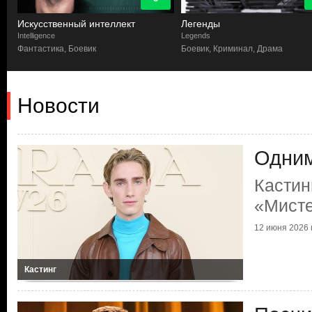
Искусственный интеллект
Легенды
Intelligence
Legends
Фантастика, Боевик
Боевик, Криминал, Драма
Новости
Одни
Кастин
«Мисте
12 июня 2026 г
Кастинг