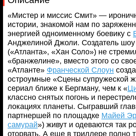
«Мистер и миссис Смит» — иронич
истории, знакомой нам по заряжен
энергией одноименному боевику с
Анджелиной Джоли. Создатель шо
(«Атланта», «Хан Соло») не стрем
«бранжелине», вместо этого со сво
«Атланте»
Франческой Слоун
созда
остроумные «Сцены супружеской ж
сериал ближе к Бергману, чем к «
Ц
классно снятых погонь и перестрел
локациях планеты. Сыгравший гла
партнершей по площадке
Майей Эр
самурай
») живут и одеваются так р
оторвать. А еще в триллере полно 