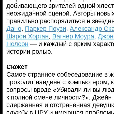
добивающего зрителей одной хлест
неожиданной сценой. Авторы новы
правильно распорядиться и звезд
Дано
,
Паркер Поузи
,
Александр Ск
Шэрон Хорган
,
Вагнер Моура
,
Джон
Полсон
— и каждый с ярким характ
истории ролью.
Сюжет
Самое странное собеседование в 
проходит наедине с компьютером, 
вопросы вроде «Убивали ли вы люд
к полной смене личности?». Джейн 
сдержанная и отстраненная девуш
службу в ЦРУ и имеющая проблемы