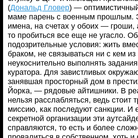
(
Дональд Гловер
) — оптимистичный
маме парень с военным прошлым. 
имена, на счетах у обоих — гроши, 
то пробиться все еще не угасло. О
подозрительные условия: жить вме
браком, не связываться ни с кем из
неукоснительно выполнять задания
куратора. Для завистливых окружаю
занявшая просторный дом в прест
Йорка, — рядовые айтишники. В ре
нельзя расслабляться, ведь стоит 
миссию, как последуют санкции. И 
секретной организации эти аутсайд
справляются, то есть и более слож
провалиться в собственном, хоть и