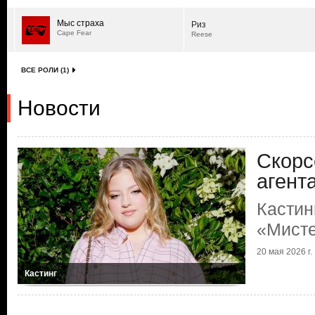
Мыс страха
Риз
Cape Fear
Reese
ВСЕ РОЛИ (1)
Новости
Скорс
агент
Кастин
«Мисте
20 мая 2026 г.
Кастинг