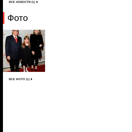
ВСЕ НОВОСТИ (1)
Фото
ВСЕ ФОТО (1)