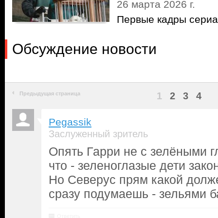
26 марта 2026 г.
Первые кадры сериа
Обсуждение новости
Предыдущая страница
1
2
3
4
Pegassik
Заслуженный зритель
Опять Гарри не с зелёными г
что - зеленоглазые дети зак
Но Северус прям какой долже
сразу подумаешь - зельями 
Ответить