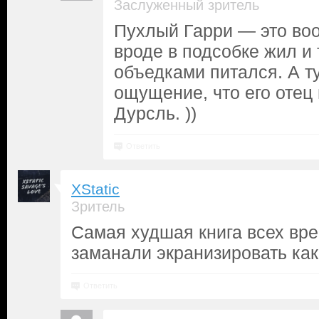
Заслуженный зритель
Пухлый Гарри — это воо
вроде в подсобке жил и 
объедками питался. А т
ощущение, что его отец
Дурсль. ))
Ответить
XStatic
Зритель
Самая худшая книга всех вре
заманали экранизировать кака
Ответить