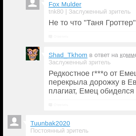
Fox Mulder
|
tnk80
Заслуженный зритель
Не то что "Таня Гроттер"
Ответить
Shad_Tkhom
в ответ на
комм
Заслуженный зритель
Редкостное г***о от Еме
перекрыла дорожку в Ев
плагиат, Емец обиделся
Ответить
Tuunbak2020
Постоянный зритель