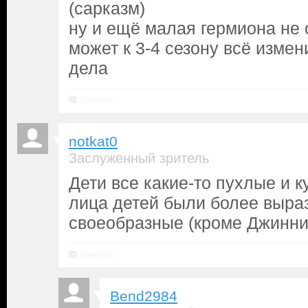
(сарказм)
ну и ещё малая гермиона не о
может к 3-4 сезону всё измен
дела
Ответить
notkat0
Заслуженный зритель
Дети все какие-то пухлые и 
лица детей были более выра
своеобразные (кроме Джинни
Ответить
Bend2984