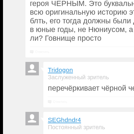
героя ЧЕРНЫМ. Это буквальн
всю оригинальную историю эт
блть, его тогда должны были
в юные годы, не Нюниусом, 
ли? Говнище просто
Ответить
Tridogon
Заслуженный зритель
перечёркивает чёрной ч
Ответить
SEGhdndr4
Постоянный зритель