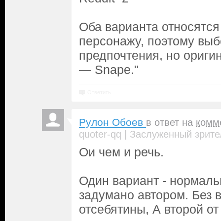
Оба варианта относятся
персонажу, поэтому выб
предпочтения, но ориг
— Snape."
Ответить
Рулон Обоев
в ответ на
комм
|
quoter-qq
Заслуженный зрите
Ои чем и речь.
Один вариант - нормаль
задумано автором. Без 
отсебятины, А второй от