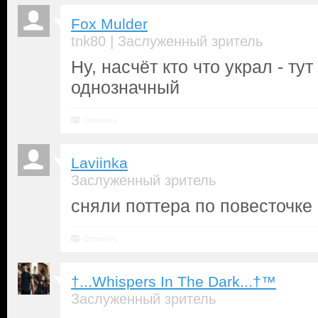
Fox Mulder
|
tnk80
Заслуженный зритель
Ну, насчёт кто что украл - тут
однозначный
Ответить
Laviinka
Заслуженный зритель
сняли поттера по повесточке
Ответить
†...Whispers In The Dark...†™
Заслуженный зритель