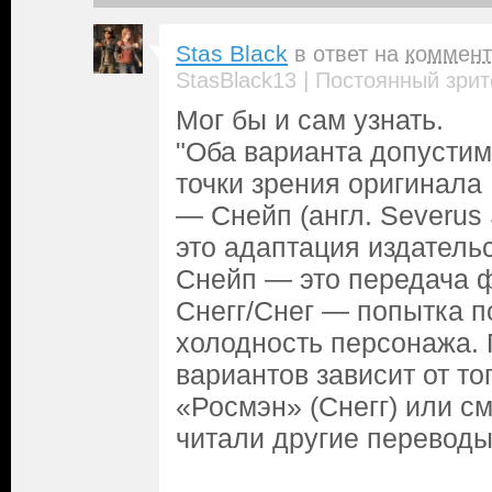
Stas Black
в ответ на
коммент
|
StasBlack13
Постоянный зрит
Мог бы и сам узнать.
"Оба варианта допустим
точки зрения оригинала
— Снейп (англ. Severus 
это адаптация издатель
Снейп — это передача 
Снегг/Снег — попытка п
холодность персонажа.
вариантов зависит от то
«Росмэн» (Снегг) или с
читали другие переводы