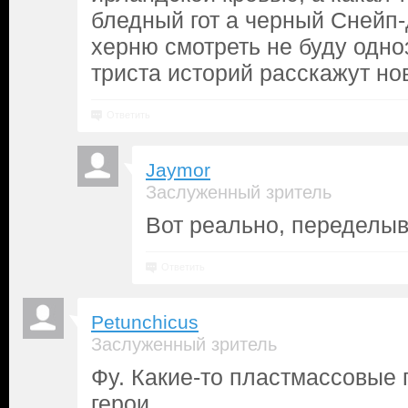
бледный гот а черный Снейп-до
херню смотреть не буду одноз
триста историй расскажут но
Ответить
Jaymor
Заслуженный зритель
Вот реально, переделыв
Ответить
Petunchicus
Заслуженный зритель
Фу. Какие-то пластмассовые
герои.