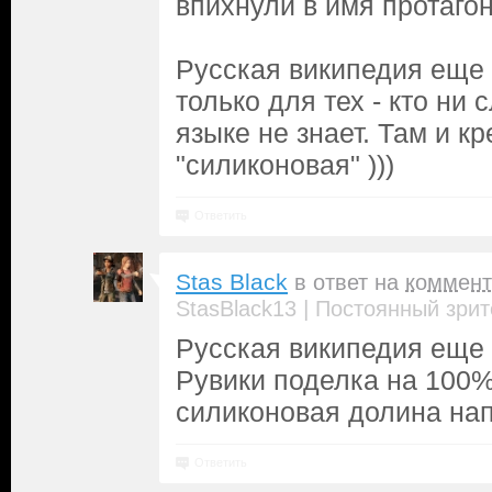
впихнули в имя протагон
Русская википедия еще 
только для тех - кто ни 
языке не знает. Там и к
"силиконовая" )))
Ответить
Stas Black
в ответ на
коммент
|
StasBlack13
Постоянный зрит
Русская википедия еще 
Рувики поделка на 100%
силиконовая долина на
Ответить