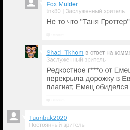
Fox Mulder
|
tnk80
Заслуженный зритель
Не то что "Таня Гроттер"
Ответить
Shad_Tkhom
в ответ на
комм
Заслуженный зритель
Редкостное г***о от Еме
перекрыла дорожку в Ев
плагиат, Емец обиделся
Ответить
Tuunbak2020
Постоянный зритель