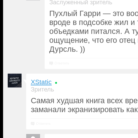
Заслуженный зритель
Пухлый Гарри — это воо
вроде в подсобке жил и 
объедками питался. А т
ощущение, что его отец
Дурсль. ))
Ответить
XStatic
Зритель
Самая худшая книга всех вре
заманали экранизировать кака
Ответить