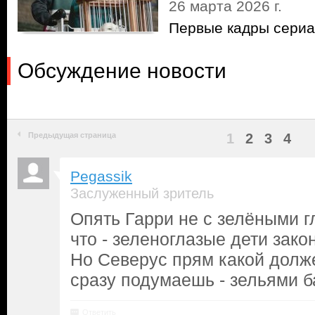
26 марта 2026 г.
Первые кадры сериа
Обсуждение новости
Предыдущая страница
1
2
3
4
Pegassik
Заслуженный зритель
Опять Гарри не с зелёными г
что - зеленоглазые дети зак
Но Северус прям какой долже
сразу подумаешь - зельями 
Ответить