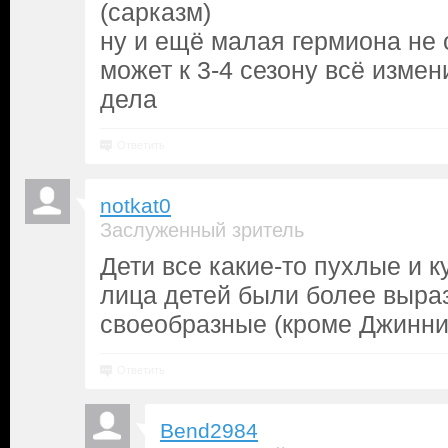
(сарказм)
ну и ещё малая гермиона не о
может к 3-4 сезону всё измен
дела
Ответить
notkat0
Заслуженный зритель
Дети все какие-то пухлые и 
лица детей были более выра
своеобразные (кроме Джинни
Ответить
Bend2984